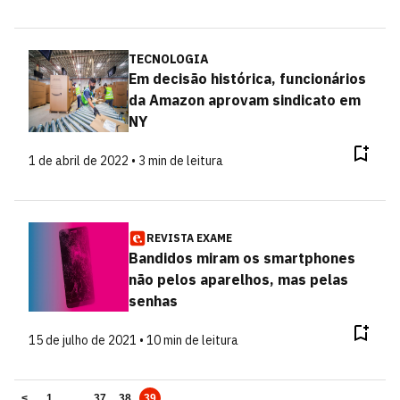
TECNOLOGIA
Em decisão histórica, funcionários
da Amazon aprovam sindicato em
NY
1 de abril de 2022 • 3 min de leitura
REVISTA EXAME
Bandidos miram os smartphones
não pelos aparelhos, mas pelas
senhas
15 de julho de 2021 • 10 min de leitura
<
1
...
37
38
39