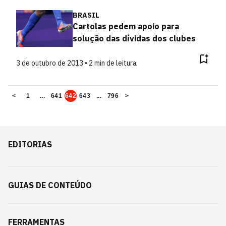
BRASIL
Cartolas pedem apoio para
solução das dívidas dos clubes
3 de outubro de 2013 • 2 min de leitura
<
1
...
641
642
643
...
796
>
EDITORIAS
GUIAS DE CONTEÚDO
FERRAMENTAS