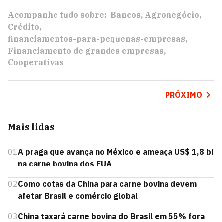
Acompanhe tudo sobre:
Bancos
Agronegócio
Crédito
financiamentos-para-pequenas-empresas
Financiamento de grandes empresas
Cooperativas
PRÓXIMO
Mais lidas
01
A praga que avança no México e ameaça US$ 1,8 bi
na carne bovina dos EUA
02
Como cotas da China para carne bovina devem
afetar Brasil e comércio global
03
China taxará carne bovina do Brasil em 55% fora