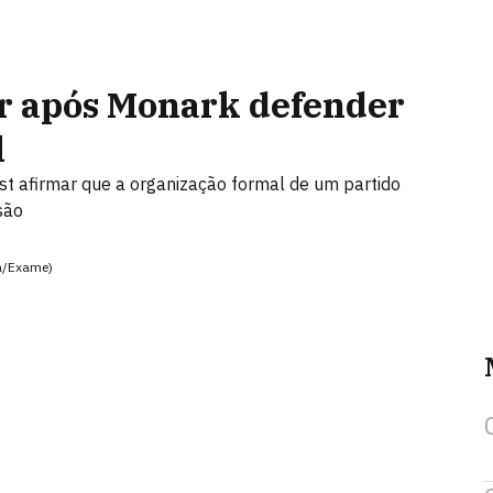
r após Monark defender
l
t afirmar que a organização formal de um partido
são
ca/Exame)