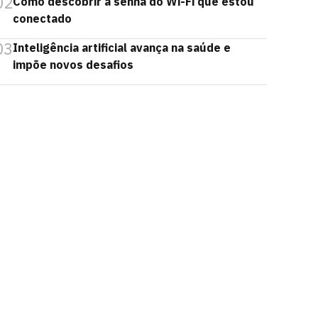
02
Como descobrir a senha do Wi-Fi que estou
conectado
03
Inteligência artificial avança na saúde e
impõe novos desafios