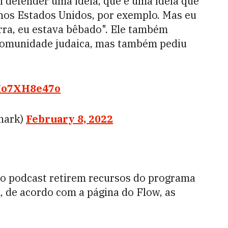
 defender uma ideia, que é uma ideia que
nos Estados Unidos, por exemplo. Mas eu
rra, eu estava bêbado". Ele também
 comunidade judaica, mas também pediu
/Mo7XH8e47o
nark)
February 8, 2022
do podcast retirem recursos do programa
 de acordo com a página do Flow, as