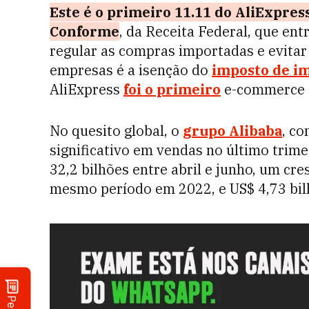
Este é o primeiro 11.11 do AliExpr
Conforme
, da Receita Federal, que en
regular as compras importadas e evitar e
empresas é a isenção do
imposto de i
AliExpress
foi o primeiro
e-commerce a 
No quesito global, o
gr
upo Alibaba
, c
significativo em vendas no último trim
32,2 bilhões entre abril e junho, um 
mesmo período em 2022, e US$ 4,73 bil