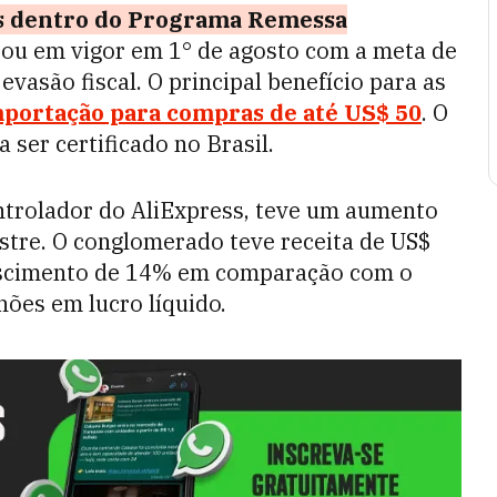
ess dentro do Programa Remessa
trou em vigor em 1° de agosto c
om a meta de
vasão fiscal. O principal benefício para as
mportação para compras de até US$ 50
. O
ser certificado no Brasil.
ontrolador do AliExpress, teve um aumento
estre. O conglomerado teve receita de US$
crescimento de 14% em comparação com o
hões em lucro líquido.