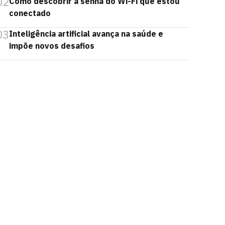
02
Como descobrir a senha do Wi-Fi que estou
conectado
03
Inteligência artificial avança na saúde e
impõe novos desafios