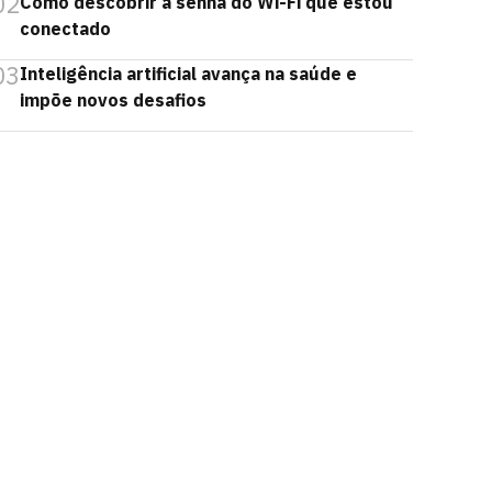
02
Como descobrir a senha do Wi-Fi que estou
conectado
03
Inteligência artificial avança na saúde e
impõe novos desafios