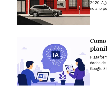
2020. Ago
no ano po
Como 
plani
Plataform
dados de 
Google S