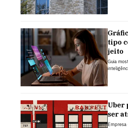
Gráfi
tipo 
jeito
Guia most
inteligênc
Uber 
ser a
Empresa q