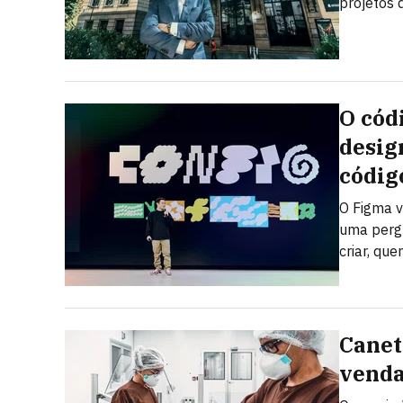
projetos 
O cód
desig
códig
O Figma v
uma pergu
criar, qu
Canet
venda