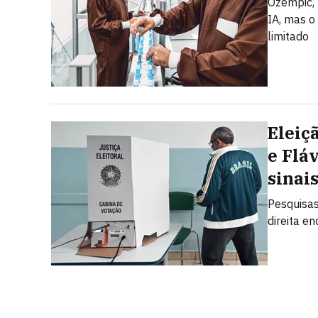
Ozempic, 
IA, mas o
limitado
Eleiç
e Flá
sinai
Pesquisas
direita e