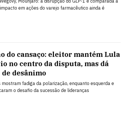
Wegovy, Mounjaro: a disrupção do GLP-1 é comparada à
 impacto em ações do varejo farmacêutico ainda é
ão do cansaço: eleitor mantém Lula
vio no centro da disputa, mas dá
s de desânimo
 mostram fadiga da polarização, enquanto esquerda e
ncaram o desafio da sucessão de lideranças