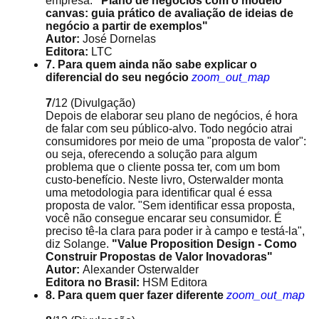
empresa.
"Plano de negócios com o modelo
canvas: guia prático de avaliação de ideias de
negócio a partir de exemplos"
Autor:
José Dornelas
Editora:
LTC
7. Para quem ainda não sabe explicar o
diferencial do seu negócio
zoom_out_map
7
/12
(Divulgação)
Depois de elaborar seu plano de negócios, é hora
de falar com seu público-alvo. Todo negócio atrai
consumidores por meio de uma "proposta de valor":
ou seja, oferecendo a solução para algum
problema que o cliente possa ter, com um bom
custo-benefício. Neste livro, Osterwalder monta
uma metodologia para identificar qual é essa
proposta de valor. "Sem identificar essa proposta,
você não consegue encarar seu consumidor. É
preciso tê-la clara para poder ir à campo e testá-la",
diz Solange.
"Value Proposition Design - Como
Construir Propostas de Valor Inovadoras"
Autor:
Alexander Osterwalder
Editora no Brasil:
HSM Editora
8. Para quem quer fazer diferente
zoom_out_map