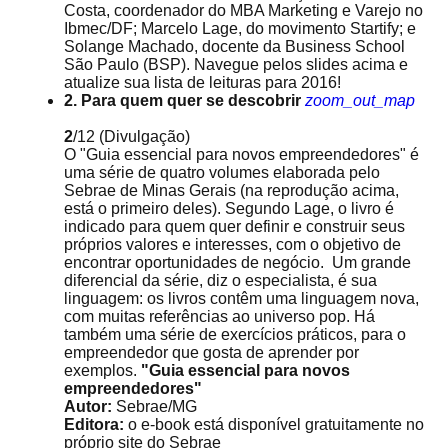
Costa, coordenador do MBA Marketing e Varejo no
Ibmec/DF; Marcelo Lage, do movimento Startify; e
Solange Machado, docente da Business School
São Paulo (BSP). Navegue pelos slides acima e
atualize sua lista de leituras para 2016!
2. Para quem quer se descobrir
zoom_out_map
2
/12
(Divulgação)
O "Guia essencial para novos empreendedores" é
uma série de quatro volumes elaborada pelo
Sebrae de Minas Gerais (na reprodução acima,
está o primeiro deles). Segundo Lage, o livro é
indicado para quem quer definir e construir seus
próprios valores e interesses, com o objetivo de
encontrar oportunidades de negócio. Um grande
diferencial da série, diz o especialista, é sua
linguagem: os livros contêm uma linguagem nova,
com muitas referências ao universo pop. Há
também uma série de exercícios práticos, para o
empreendedor que gosta de aprender por
exemplos.
"Guia essencial para novos
empreendedores"
Autor:
Sebrae/MG
Editora:
o e-book está disponível gratuitamente
no
próprio site do Sebrae