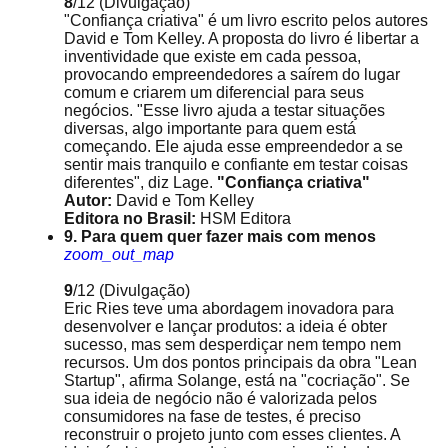
8
/12
(Divulgação)
"Confiança criativa" é um livro escrito pelos autores
David e Tom Kelley. A proposta do livro é libertar a
inventividade que existe em cada pessoa,
provocando empreendedores a saírem do lugar
comum e criarem um diferencial para seus
negócios. "Esse livro ajuda a testar situações
diversas, algo importante para quem está
começando. Ele ajuda esse empreendedor a se
sentir mais tranquilo e confiante em testar coisas
diferentes", diz Lage.
"Confiança criativa"
Autor:
David e Tom Kelley
Editora no Brasil:
HSM Editora
9. Para quem quer fazer mais com menos
zoom_out_map
9
/12
(Divulgação)
Eric Ries teve uma abordagem inovadora para
desenvolver e lançar produtos: a ideia é obter
sucesso, mas sem desperdiçar nem tempo nem
recursos. Um dos pontos principais da obra "Lean
Startup", afirma Solange, está na "cocriação". Se
sua ideia de negócio não é valorizada pelos
consumidores na fase de testes, é preciso
reconstruir o projeto junto com esses clientes. A