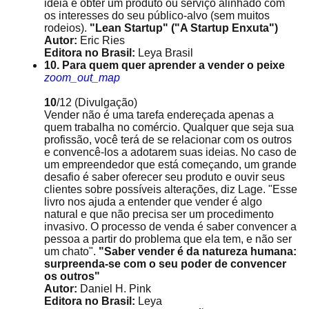
ideia é obter um produto ou serviço alinhado com
os interesses do seu público-alvo (sem muitos
rodeios).
"Lean Startup" ("A Startup Enxuta")
Autor:
Eric Ries
Editora no Brasil:
Leya Brasil
10. Para quem quer aprender a vender o peixe
zoom_out_map
10
/12
(Divulgação)
Vender não é uma tarefa endereçada apenas a
quem trabalha no comércio. Qualquer que seja sua
profissão, você terá de se relacionar com os outros
e convencê-los a adotarem suas ideias. No caso de
um empreendedor que está começando, um grande
desafio é saber oferecer seu produto e ouvir seus
clientes sobre possíveis alterações, diz Lage. "Esse
livro nos ajuda a entender que vender é algo
natural e que não precisa ser um procedimento
invasivo. O processo de venda é saber convencer a
pessoa a partir do problema que ela tem, e não ser
um chato".
"Saber vender é da natureza humana:
surpreenda-se com o seu poder de convencer
os outros"
Autor:
Daniel H. Pink
Editora no Brasil:
Leya