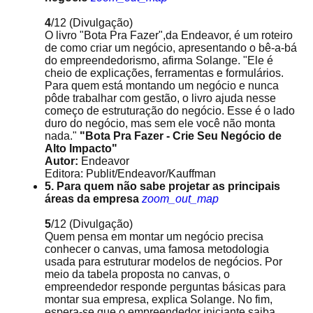
4
/12
(Divulgação)
O livro "Bota Pra Fazer",da Endeavor, é um roteiro
de como criar um negócio, apresentando o bê-a-bá
do empreendedorismo, afirma Solange. "Ele é
cheio de explicações, ferramentas e formulários.
Para quem está montando um negócio e nunca
pôde trabalhar com gestão, o livro ajuda nesse
começo de estruturação do negócio. Esse é o lado
duro do negócio, mas sem ele você não monta
nada."
"Bota Pra Fazer - Crie Seu Negócio de
Alto Impacto"
Autor:
Endeavor
Editora: Publit/Endeavor/Kauffman
5. Para quem não sabe projetar as principais
áreas da empresa
zoom_out_map
5
/12
(Divulgação)
Quem pensa em montar um negócio precisa
conhecer o canvas, uma famosa metodologia
usada para estruturar modelos de negócios. Por
meio da tabela proposta no canvas, o
empreendedor responde perguntas básicas para
montar sua empresa, explica Solange. No fim,
espera-se que o empreendedor iniciante saiba