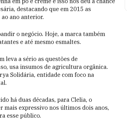
enna em pó e creme e isso nos deu a chance
esária, destacando que em 2015 as
ao ano anterior.
pandir o negócio. Hoje, a marca também
atantes e até mesmo esmaltes.
 leva a sério as questões de
so, usa insumos de agricultura orgânica.
urya Solidária, entidade com foco na
al.
do há duas décadas, para Clelia, o
 mais expressivo nos últimos dois anos,
a esse público.