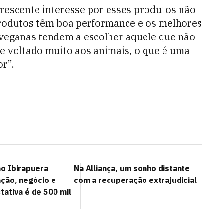
crescente interesse por esses produtos não
produtos têm boa performance e os melhores
veganas tendem a escolher aquele que não
se voltado muito aos animais, o que é uma
r”.
no Ibirapuera
Na Alliança, um sonho distante
ação, negócio e
com a recuperação extrajudicial
tativa é de 500 mil