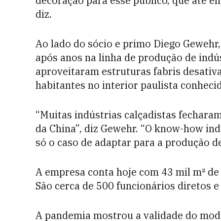
decoração para esse público, que até ent
diz.
Ao lado do sócio e primo Diego Gewehr,
após anos na linha de produção de ind
aproveitaram estruturas fabris desativ
habitantes no interior paulista conheci
“Muitas indústrias calçadistas fechara
da China”, diz Gewehr. “O know-how indus
só o caso de adaptar para a produção d
A empresa conta hoje com 43 mil m² de á
São cerca de 500 funcionários diretos e
A pandemia mostrou a validade do mod