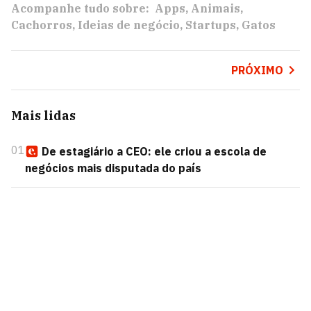
Acompanhe tudo sobre:
Apps
Animais
Cachorros
Ideias de negócio
Startups
Gatos
PRÓXIMO
Mais lidas
01
De estagiário a CEO: ele criou a escola de
negócios mais disputada do país