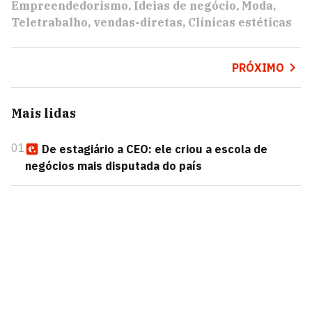
Empreendedorismo
Ideias de negócio
Moda
Teletrabalho
vendas-diretas
Clínicas estéticas
PRÓXIMO
Mais lidas
01
De estagiário a CEO: ele criou a escola de
negócios mais disputada do país