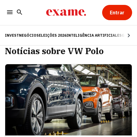
Entrar
INVEST
NEGÓCIOS
ELEIÇÕES 2026
INTELIGÊNCIA ARTIFICIAL
ESG
RE
Notícias sobre VW Polo