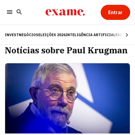
Entrar
INVEST
NEGÓCIOS
ELEIÇÕES 2026
INTELIGÊNCIA ARTIFICIAL
ESG
RE
Notícias sobre Paul Krugman