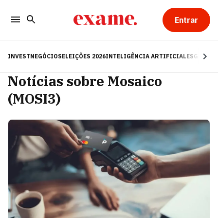
Entrar
INVEST
NEGÓCIOS
ELEIÇÕES 2026
INTELIGÊNCIA ARTIFICIAL
ESG
RE
Notícias sobre Mosaico
(MOSI3)