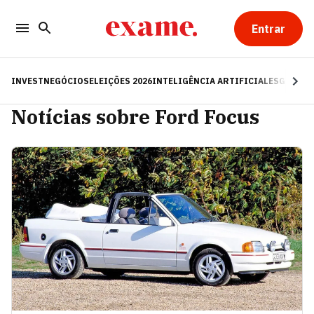
Entrar
INVEST
NEGÓCIOS
ELEIÇÕES 2026
INTELIGÊNCIA ARTIFICIAL
ESG
RE
Notícias sobre Ford Focus