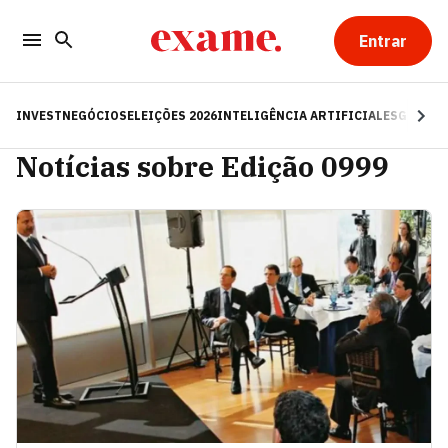
Entrar
INVEST
NEGÓCIOS
ELEIÇÕES 2026
INTELIGÊNCIA ARTIFICIAL
ESG
RE
Notícias sobre Edição 0999