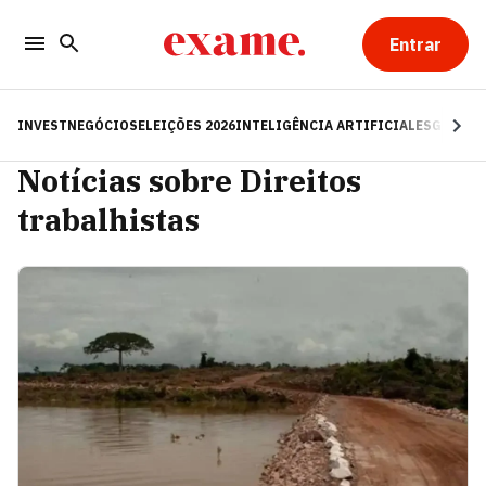
Entrar
INVEST
NEGÓCIOS
ELEIÇÕES 2026
INTELIGÊNCIA ARTIFICIAL
ESG
RE
Notícias sobre Direitos
trabalhistas