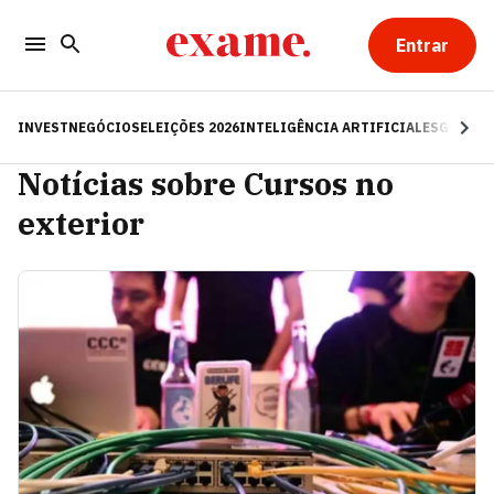
Entrar
INVEST
NEGÓCIOS
ELEIÇÕES 2026
INTELIGÊNCIA ARTIFICIAL
ESG
RE
Notícias sobre Cursos no
exterior