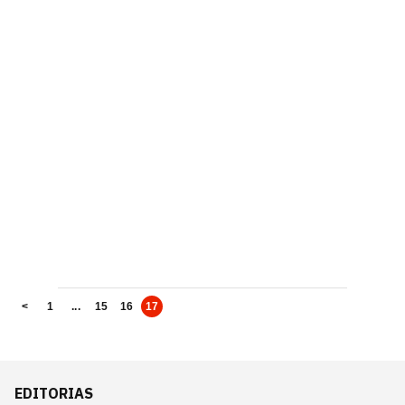
<
1
...
15
16
17
EDITORIAS