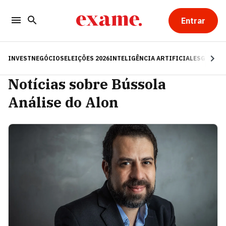
Entrar
INVEST
NEGÓCIOS
ELEIÇÕES 2026
INTELIGÊNCIA ARTIFICIAL
ESG
RE
Notícias sobre Bússola
Análise do Alon