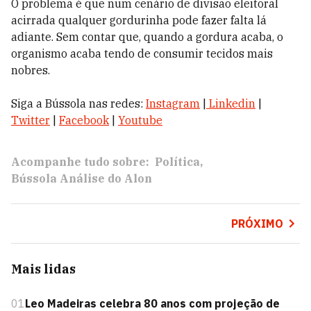
O problema é que num cenário de divisão eleitoral
acirrada qualquer gordurinha pode fazer falta lá
adiante. Sem contar que, quando a gordura acaba, o
organismo acaba tendo de consumir tecidos mais
nobres.
Siga a Bússola nas redes:
Instagram
|
Linkedin
|
Twitter
|
Facebook
|
Youtube
Acompanhe tudo sobre:
Política
Bússola Análise do Alon
PRÓXIMO
Mais lidas
01
Leo Madeiras celebra 80 anos com projeção de