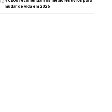
02
4 CEOs recomendam os melhores livros para
mudar de vida em 2026