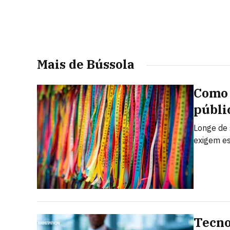
Mais de Bússola
Como 
públi
Longe de 
exigem es
Tecno