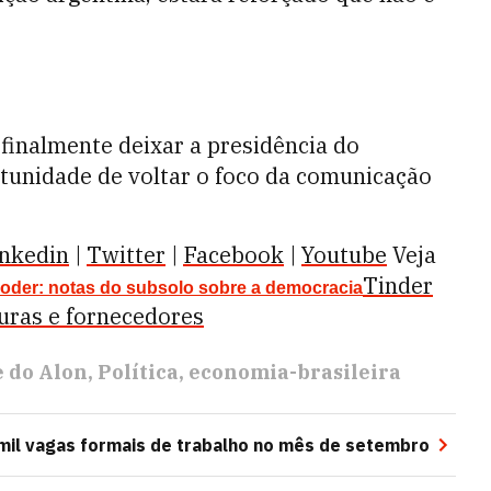
 finalmente deixar a presidência do
rtunidade de voltar o foco da comunicação
nkedin
|
Twitter
|
Facebook
|
Youtube
Veja
Tinder
oder: notas do subsolo sobre a democracia
turas e fornecedores
e do Alon
Política
economia-brasileira
7 mil vagas formais de trabalho no mês de setembro