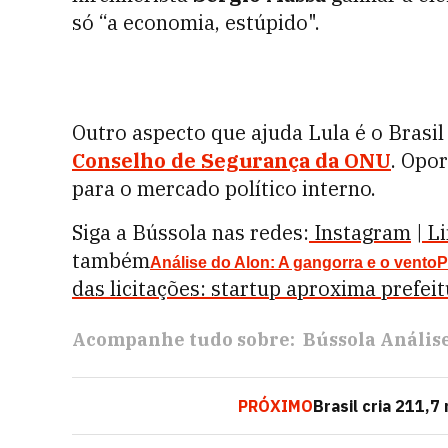
só “a economia, estúpido".
Outro aspecto que ajuda Lula é o Brasil
Conselho de Segurança da ONU
. Opo
para o mercado político interno.
Siga a Bússola nas redes:
Instagram
|
Li
também
Análise do Alon: A gangorra e o vento
P
das licitações: startup aproxima prefei
Acompanhe tudo sobre:
Bússola Anális
PRÓXIMO
Brasil cria 211,