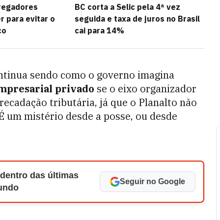
regadores
BC corta a Selic pela 4ª vez
 para evitar o
seguida e taxa de juros no Brasil
co
cai para 14%
ntinua sendo como o governo imagina
mpresarial privado
se o eixo organizador
recadação tributária, já que o Planalto não
 É um mistério desde a posse, ou desde
 dentro das últimas
Seguir no Google
Mundo