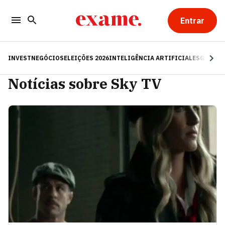
Entrar
INVEST
NEGÓCIOS
ELEIÇÕES 2026
INTELIGÊNCIA ARTIFICIAL
ESG
RE
Notícias sobre Sky TV