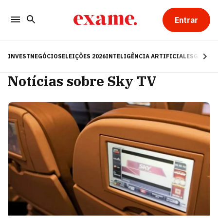
Entrar
INVEST
NEGÓCIOS
ELEIÇÕES 2026
INTELIGÊNCIA ARTIFICIAL
ESG
RE
Notícias sobre Sky TV