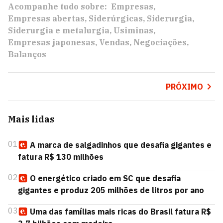
Acompanhe tudo sobre:
Empresas
Empresas abertas
Siderúrgicas
Siderurgia
Siderurgia e metalurgia
Usiminas
Empresas japonesas
Vendas
Negociações
Balanços
PRÓXIMO
Mais lidas
01
A marca de salgadinhos que desafia gigantes e
fatura R$ 130 milhões
02
O energético criado em SC que desafia
gigantes e produz 205 milhões de litros por ano
03
Uma das famílias mais ricas do Brasil fatura R$