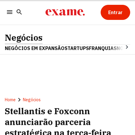
Entrar
Negócios
NEGÓCIOS EM EXPANSÃO
STARTUPS
FRANQUIAS
NOSTAL
Home
Negócios
Stellantis e Foxconn
anunciarão parceria
estratégica na terça-feira