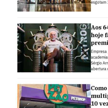
esgotam 3
Aos 6
hoje 
prem
Empresa r
academias
Sérgio Ar
abertura 
Como 
multi
10 ve