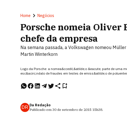
Home
Negócios
Porsche nomeia Oliver 
chefe da empresa
Na semana passada, a Volkswagen nomeou Müller p
Martin Winterkorn
Logo da Porsche: a nomea&ccedil;&atilde;o &eacute; parte de uma
esc&acirc;ndalo de fraudes em testes de emiss&atilde;o de poluente
Da Redação
DR
Publicado em
30 de setembro de 2015
15h38
.