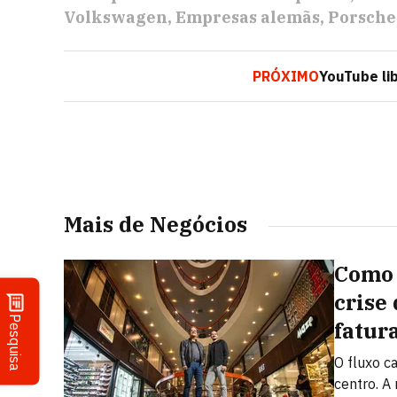
Volkswagen
Empresas alemãs
Porsche
PRÓXIMO
YouTube li
Mais de Negócios
Como 
crise
Pesquisa
fatur
O fluxo c
centro. A