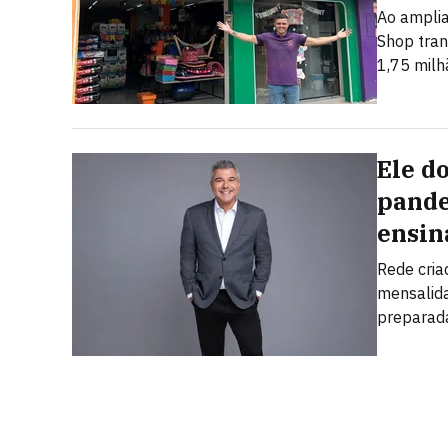
Ao amplia
Shop tra
1,75 mil
Ele d
pande
ensin
Rede cria
mensalida
preparad