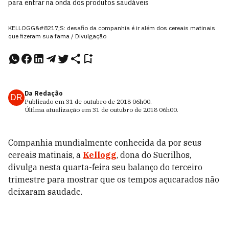
para entrar na onda dos produtos saudáveis
KELLOGG&#8217;S: desafio da companhia é ir além dos cereais matinais
que fizeram sua fama / Divulgação
Da Redação
DR
Publicado em
31 de outubro de 2018
06h00
.
Última atualização em
31 de outubro de 2018
06h00
.
Companhia mundialmente conhecida da por seus
cereais matinais, a
Kellogg
, dona do Sucrilhos,
divulga nesta quarta-feira seu balanço do terceiro
trimestre para mostrar que os tempos açucarados não
deixaram saudade.