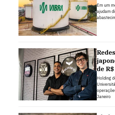
Em um mer
ajudam dis
abastecim
Redes
japon
de R$
Holding d
Universit
operações
Janeiro