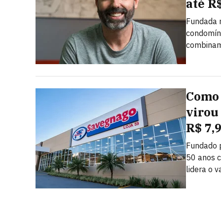
até R
Fundada n
condomíni
combinam 
Como 
virou
R$ 7,
Fundado 
50 anos c
lidera o v