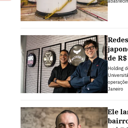
abastecim
Redes
japon
de R$
Holding d
Universit
operações
Janeiro
Ele l
bairr