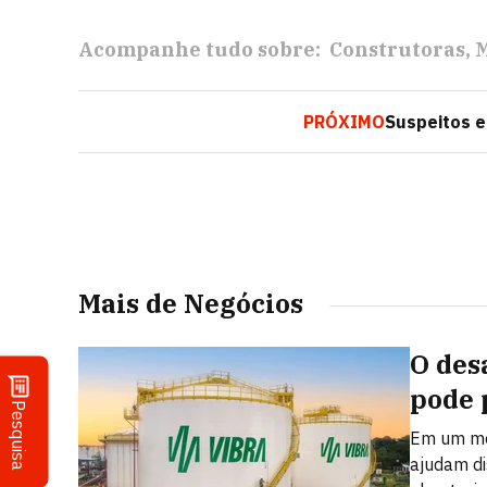
Acompanhe tudo sobre:
Construtoras
M
PRÓXIMO
Suspeitos e
Mais de Negócios
O des
pode 
Pesquisa
Em um mer
ajudam dis