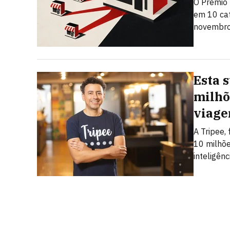
O Prêmio 
em 10 cat
novembro.
Esta 
milhõ
viage
A Tripee,
10 milhõe
inteligênci