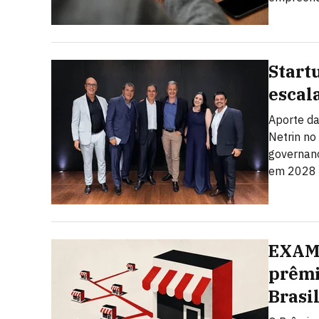
Start
escal
Aporte da
Netrin no
governanç
em 2028
EXAME
prêmi
Brasi