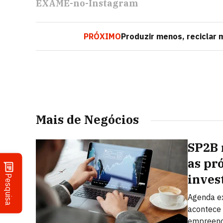
EXAME-no-Instagram
PRÓXIMO
Produzir menos, reciclar 
Mais de Negócios
SP2B 
as pr
inves
Pesquisa
Agenda ex
acontece 
empreend