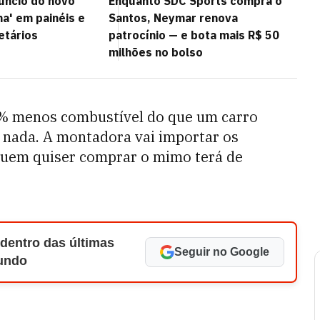
úncio do novo
Enquanto SDC Sports compra o
' em painéis e
Santos, Neymar renova
etários
patrocínio — e bota mais R$ 50
milhões no bolso
0% menos combustível do que um carro
m nada. A montadora vai importar os
quem quiser comprar o mimo terá de
 dentro das últimas
Seguir no Google
Mundo