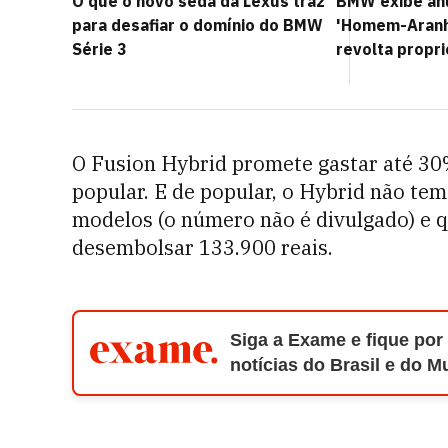
O que o novo sedã da Lexus traz
BMW exibe an
para desafiar o domínio do BMW
'Homem-Aranha
Série 3
revolta propri
O Fusion Hybrid promete gastar até 3
popular. E de popular, o Hybrid não te
modelos (o número não é divulgado) e 
desembolsar 133.900 reais.
Siga a Exame e fique por
notícias do Brasil e do 