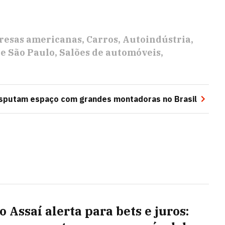
esas americanas
Carros
Autoindústria
e São Paulo
Salões de automóveis
isputam espaço com grandes montadoras no Brasil
 Assaí alerta para bets e juros: