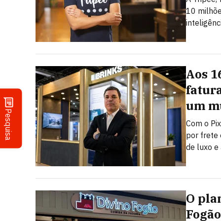
10 milhõe
inteligênci
Aos 1
fatur
um mu
Pesquisa
Com o Pix
por frete
de luxo e 
O pla
Fogão