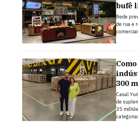
bufê l
Rede pre
de rua e 
comerciai
Como 
indús
300 m
Casal Yuri
de suplem
35 milhõe
categoria