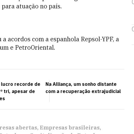
para atuação no país.
u a acordos com a espanhola Repsol-YPF, a
eum e PetroOriental.
 lucro recorde de
Na Alliança, um sonho distante
º tri, apesar de
com a recuperação extrajudicial
es
esas abertas
Empresas brasileiras