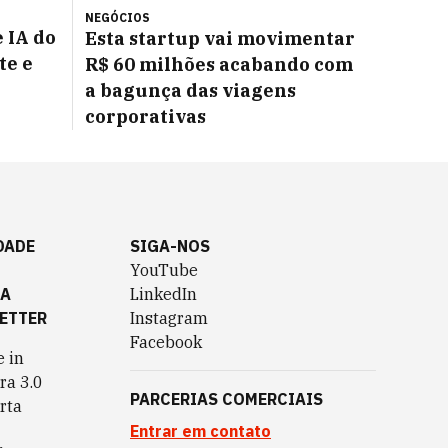
NEGÓCIOS
 IA do
Esta startup vai movimentar
te e
R$ 60 milhões acabando com
a bagunça das viagens
corporativas
DADE
SIGA-NOS
YouTube
TA
LinkedIn
ETTER
Instagram
Facebook
 in
ra 3.0
PARCERIAS COMERCIAIS
rta
Entrar em contato