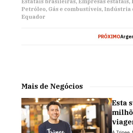
Estatais brasileiras
Empresas estatais
Petróleo
Gás e combustíveis
Indústria 
Equador
PRÓXIMO
Argen
Mais de Negócios
Esta 
milhõ
viage
A Tripee,