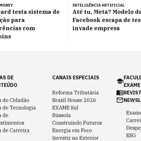
 MONEY
INTELIGÊNCIA ARTIFICIAL
ard testa sistema de
Até tu, Meta? Modelo de
ação para
Facebook escapa de tes
rências com
invade empresa
oins
AS DE
CANAIS ESPECIAIS
FACUL
NTEÚDO
EXAME
Reforma Tributária
REVIS
a do Cidadão
Brazil House 2026
NEWSL
a de Tecnologia
EXAME Sul
Exame
a de
Bússola
Carrei
estimentos
Construindo Futuros
Despe
 de Carreira
Energia em Foco
ESG
Investir no Exterior