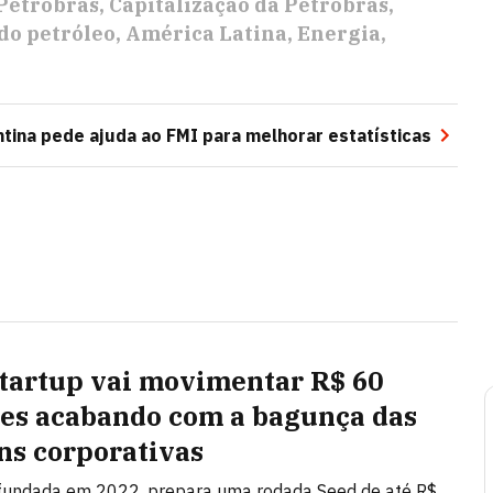
Petrobras
Capitalização da Petrobras
do petróleo
América Latina
Energia
tina pede ajuda ao FMI para melhorar estatísticas
startup vai movimentar R$ 60
es acabando com a bagunça das
ns corporativas
 fundada em 2022, prepara uma rodada Seed de até R$