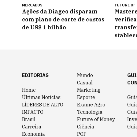
MERCADOS
FUTURE OF
Ações da Diageo disparam
Masterc
com plano de corte de custos
verific
de US$ 1 bilhão
transfe
stablec
EDITORIAS
Mundo
GUI
Casual
CO
Home
Marketing
Últimas Notícias
Esporte
Gui
LÍDERES DE ALTO
Exame Agro
Gui
IMPACTO
Tecnologia
Gui
Brasil
Future of Money
Inv
Carreira
Ciência
Guia
Economia
POP