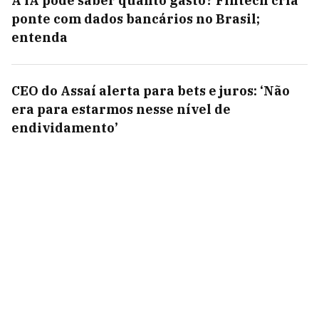
A IA pode saber quanto gasto? Fintech cria
ponte com dados bancários no Brasil;
entenda
CEO do Assaí alerta para bets e juros: ‘Não
era para estarmos nesse nível de
endividamento’