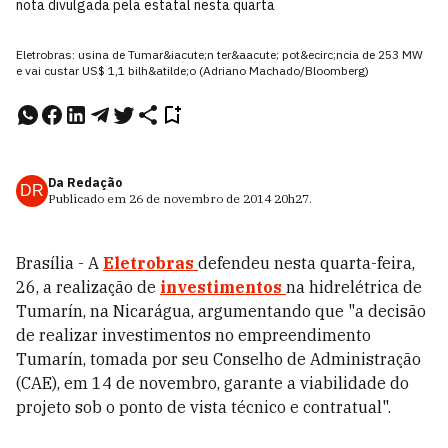
nota divulgada pela estatal nesta quarta
Eletrobras: usina de Tumar&iacute;n ter&aacute; pot&ecirc;ncia de 253 MW
e vai custar US$ 1,1 bilh&atilde;o (Adriano Machado/Bloomberg)
Da Redação
DR
Publicado em
26 de novembro de 2014
20h27
.
Brasília - A
Eletrobras
defendeu nesta quarta-feira,
26, a realização de
investimentos
na hidrelétrica de
Tumarín, na Nicarágua, argumentando que "a decisão
de realizar investimentos no empreendimento
Tumarín, tomada por seu Conselho de Administração
(CAE), em 14 de novembro, garante a viabilidade do
projeto sob o ponto de vista técnico e contratual".