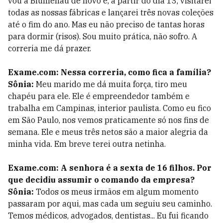
vou a Blumenau de novo e, a partir do dia 13, visitarei
todas as nossas fábricas e lançarei três novas coleções
até o fim do ano. Mas eu não preciso de tantas horas
para dormir (risos). Sou muito prática, não sofro. A
correria me dá prazer.
Exame.com: Nessa correria, como fica a família?
Sônia:
Meu marido me dá muita força, tiro meu
chapéu para ele. Ele é empreendedor também e
trabalha em Campinas, interior paulista. Como eu fico
em São Paulo, nos vemos praticamente só nos fins de
semana. Ele e meus três netos são a maior alegria da
minha vida. Em breve terei outra netinha.
Exame.com: A senhora é a sexta de 16 filhos. Por
que decidiu assumir o comando da empresa?
Sônia:
Todos os meus irmãos em algum momento
passaram por aqui, mas cada um seguiu seu caminho.
Temos médicos, advogados, dentistas... Eu fui ficando