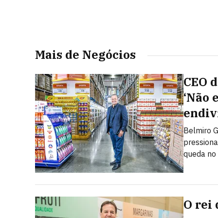
Mais de Negócios
CEO do
‘Não 
endiv
Belmiro G
pressiona
queda no
O rei 