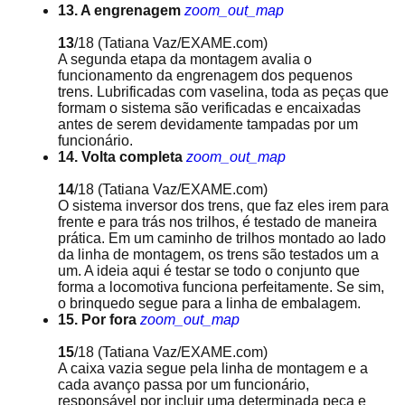
13. A engrenagem
zoom_out_map
13
/18
(Tatiana Vaz/EXAME.com)
A segunda etapa da montagem avalia o
funcionamento da engrenagem dos pequenos
trens. Lubrificadas com vaselina, toda as peças que
formam o sistema são verificadas e encaixadas
antes de serem devidamente tampadas por um
funcionário.
14. Volta completa
zoom_out_map
14
/18
(Tatiana Vaz/EXAME.com)
O sistema inversor dos trens, que faz eles irem para
frente e para trás nos trilhos, é testado de maneira
prática. Em um caminho de trilhos montado ao lado
da linha de montagem, os trens são testados um a
um. A ideia aqui é testar se todo o conjunto que
forma a locomotiva funciona perfeitamente. Se sim,
o brinquedo segue para a linha de embalagem.
15. Por fora
zoom_out_map
15
/18
(Tatiana Vaz/EXAME.com)
A caixa vazia segue pela linha de montagem e a
cada avanço passa por um funcionário,
responsável por incluir uma determinada peça e