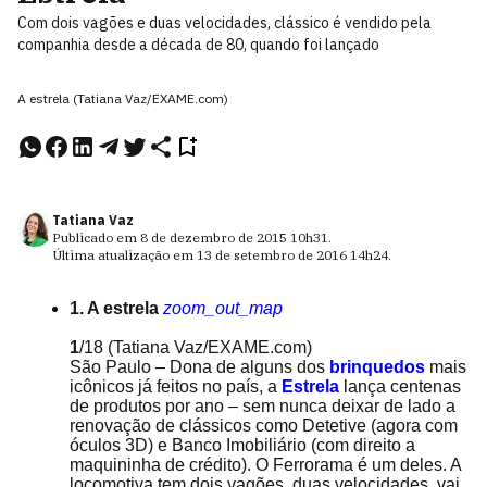
Com dois vagões e duas velocidades, clássico é vendido pela
companhia desde a década de 80, quando foi lançado
A estrela (Tatiana Vaz/EXAME.com)
Tatiana Vaz
Publicado em
8 de dezembro de 2015
10h31
.
Última atualização em
13 de setembro de 2016
14h24
.
1. A estrela
zoom_out_map
1
/18
(Tatiana Vaz/EXAME.com)
São Paulo – Dona de alguns dos
brinquedos
mais
icônicos já feitos no país, a
Estrela
lança centenas
de produtos por ano – sem nunca deixar de lado a
renovação de clássicos como Detetive (agora com
óculos 3D) e Banco Imobiliário (com direito a
maquininha de crédito). O Ferrorama é um deles. A
locomotiva tem dois vagões, duas velocidades, vai