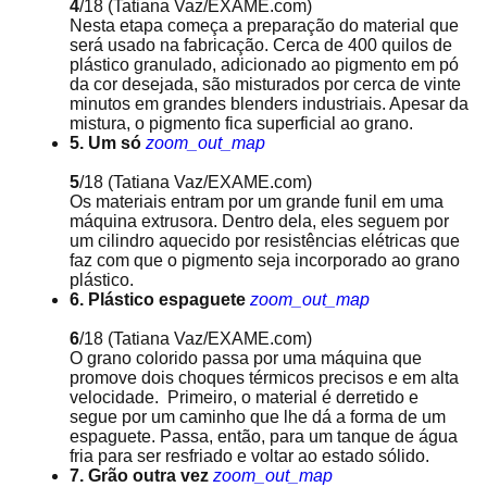
4
/18
(Tatiana Vaz/EXAME.com)
Nesta etapa começa a preparação do material que
será usado na fabricação. Cerca de 400 quilos de
plástico granulado, adicionado ao pigmento em pó
da cor desejada, são misturados por cerca de vinte
minutos em grandes blenders industriais. Apesar da
mistura, o pigmento fica superficial ao grano.
5. Um só
zoom_out_map
5
/18
(Tatiana Vaz/EXAME.com)
Os materiais entram por um grande funil em uma
máquina extrusora. Dentro dela, eles seguem por
um cilindro aquecido por resistências elétricas que
faz com que o pigmento seja incorporado ao grano
plástico.
6. Plástico espaguete
zoom_out_map
6
/18
(Tatiana Vaz/EXAME.com)
O grano colorido passa por uma máquina que
promove dois choques térmicos precisos e em alta
velocidade. Primeiro, o material é derretido e
segue por um caminho que lhe dá a forma de um
espaguete. Passa, então, para um tanque de água
fria para ser resfriado e voltar ao estado sólido.
7. Grão outra vez
zoom_out_map