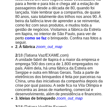
para a frente e para trás e chega até a estação de
passageiros desde a década de 80, quando foi
lançada. Vale lembrar que a companhia, de quase
80 anos, saiu totalmente dos trilhos nos anos 90. À
beira da falência teve de aprender a se reinventar,
como fez com seus produtos, e mudou toda a
gestão de negócios. Visitamos a fábrica da Estrela
em Itapira, no interior de São Paulo, para ver de
perto
como se faz
o brinquedo. Confira nas fotos a
seguir.
2. A fábrica
zoom_out_map
2
/18
(Tatiana Vaz/EXAME.com)
A unidade fabril de Itapira é a maior da empresa e
emprega 500 dos cerca de 1.800 empregados no
país. Além dela, há uma fábrica da Estrela em
Sergipe e outra em Minas Gerais. Toda a parte de
eletrônicos dos brinquedos é feita por parceiras na
China, uma das iniciativas da companhia depois da
crise por qual passou. A sede fica na Vila Olímpia e
concentra as áreas de markerting, comercial e
desenvolvimento, além de presidência e financeiro.
3. Ideias de brinquedo
zoom_out_map
3
/18
(Tatiana Vaz/Site Exame)