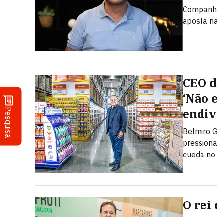
Companhi
aposta na
CEO do
‘Não 
Pesquisa
endiv
Belmiro G
pressiona
queda no
O rei 