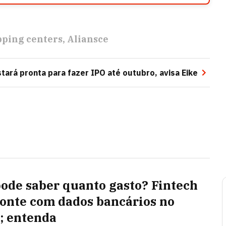
ping centers
Aliansce
tará pronta para fazer IPO até outubro, avisa Eike
pode saber quanto gasto? Fintech
ponte com dados bancários no
l; entenda