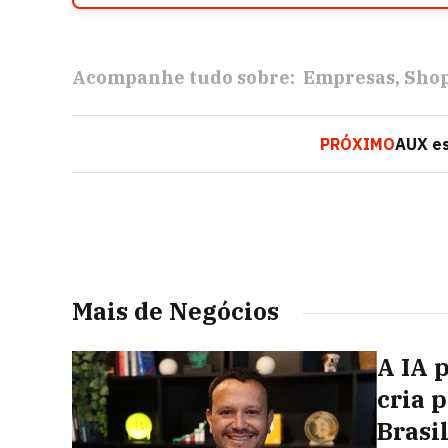
Acompanhe tudo sobre:
Empresas
Shop
PRÓXIMO
AUX es
Mais de Negócios
A IA 
cria 
Brasi