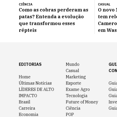
CIÊNCIA
CASUAL
Como as cobras perderam as
O novo 
patas? Entenda a evolução
tem rel
que transformou esses
Cameron
répteis
em Was
EDITORIAS
Mundo
GUI
Casual
CO
Home
Marketing
Últimas Notícias
Esporte
Gui
LÍDERES DE ALTO
Exame Agro
Gui
IMPACTO
Tecnologia
Gui
Brasil
Future of Money
Inv
Carreira
Ciência
Guia
Economia
POP