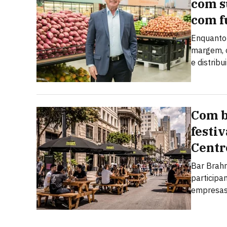
com s
com f
Enquanto 
margem, o
e distribu
Com b
festi
Centr
Bar Brahm
particip
empresas,