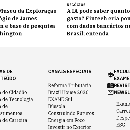
NEGÓCIOS
Museu da Exploração
A IA pode saber quanto
ógio de James
gasto? Fintech cria po
 e base de pesquisa
com dados bancários n
hington
Brasil; entenda
AS DE
CANAIS ESPECIAIS
FACUL
NTEÚDO
EXAME
Reforma Tributária
REVIS
a do Cidadão
Brazil House 2026
NEWSL
a de Tecnologia
EXAME Sul
Exame
a de
Bússola
Carrei
estimentos
Construindo Futuros
Despe
 de Carreira
Energia em Foco
ESG
Investir no Exterior