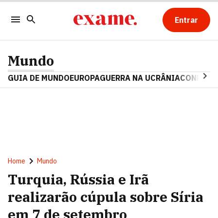
Entrar
Mundo
GUIA DE MUNDO
EUROPA
GUERRA NA UCRÂNIA
CONFLITO
Home
Mundo
Turquia, Rússia e Irã
realizarão cúpula sobre Síria
em 7 de setembro