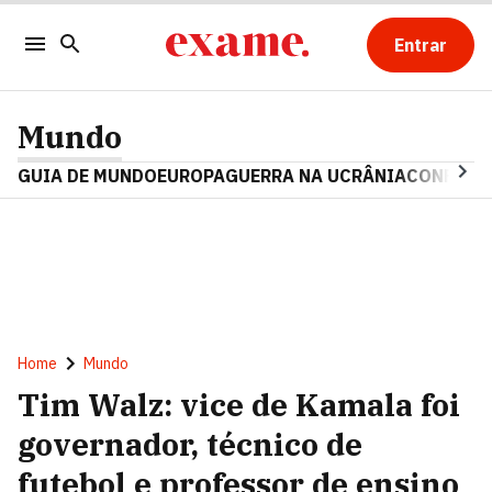
Entrar
Mundo
GUIA DE MUNDO
EUROPA
GUERRA NA UCRÂNIA
CONFLITO
Home
Mundo
Tim Walz: vice de Kamala foi
governador, técnico de
futebol e professor de ensino