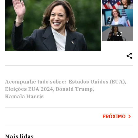
+
10
Acompanhe tudo sobre:
Estados Unidos (EUA)
Eleições EUA 2024
Donald Trump
Kamala Harris
PRÓXIMO
Mais lidas