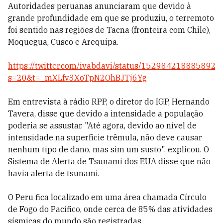
Autoridades peruanas anunciaram que devido à
grande profundidade em que se produziu, o terremoto
foi sentido nas regiões de Tacna (fronteira com Chile),
Moquegua, Cusco e Arequipa.
https://twitter.com/ivabdavi/status/152984218885892
s=20&t=_mXLfv3XoTpN2OhBJTj6Yg
Em entrevista à rádio RPP, o diretor do IGP, Hernando
Tavera, disse que devido a intensidade a população
poderia se assustar.
"Até agora, devido ao nível de
intensidade na superfície trêmula, não deve causar
nenhum tipo de dano, mas sim um susto", explicou.
O
Sistema de Alerta de Tsunami dos EUA disse que não
havia alerta de tsunami.
O Peru fica localizado em uma área chamada Círculo
de Fogo do Pacífico, onde cerca de 85% das atividades
sísmicas do mundo são registradas.