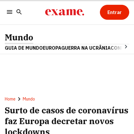
Entrar
Mundo
GUIA DE MUNDO
EUROPA
GUERRA NA UCRÂNIA
CONFLITO
Home
Mundo
Surto de casos de coronavírus
faz Europa decretar novos
lockdowns