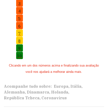
3
4
5
6
7
8
9
10
Clicando em um dos números acima e finalizando sua avaliação
você nos ajudará a melhorar ainda mais.
Acompanhe tudo sobre:
Europa
Itália
Alemanha
Dinamarca
Holanda
República Tcheca
Coronavírus