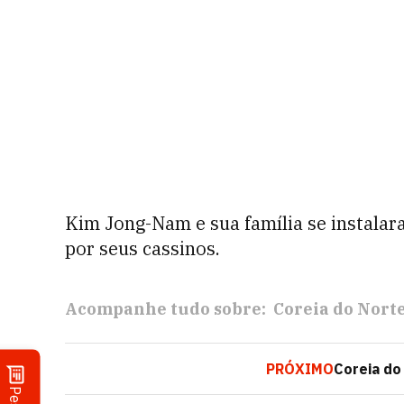
Kim Jong-Nam e sua família se instala
por seus cassinos.
Acompanhe tudo sobre:
Coreia do Nort
PRÓXIMO
Coreia do