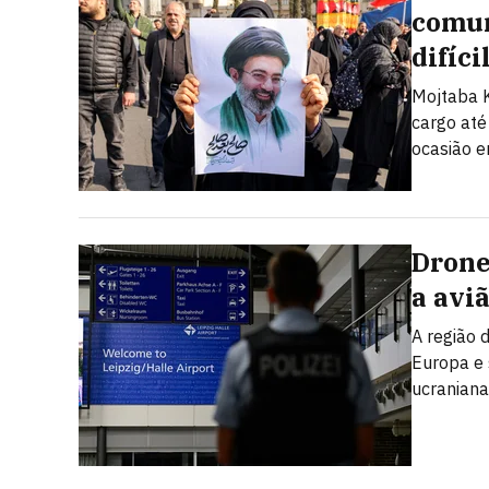
comun
difíci
Mojtaba K
cargo até
ocasião e
Drone
a avi
A região 
Europa e
ucraniana