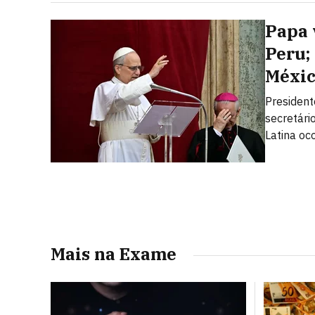
Papa 
Peru;
Méxi
President
secretári
Latina oc
Mais na Exame