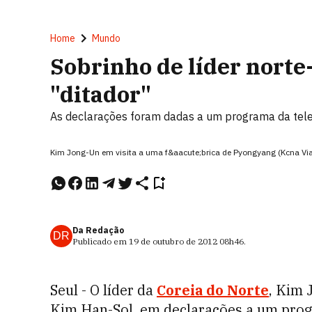
Home
Mundo
Sobrinho de líder norte-
"ditador"
As declarações foram dadas a um programa da telev
Kim Jong-Un em visita a uma f&aacute;brica de Pyongyang (Kcna Vi
Da Redação
DR
Publicado em
19 de outubro de 2012
08h46
.
Seul - O líder da
Coreia do Norte
, Kim 
Kim Han-Sol, em declarações a um prog