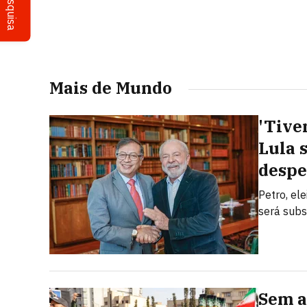
Pesquisa
Mais de Mundo
'Tive
Lula 
despe
Petro, el
será subs
Sem a