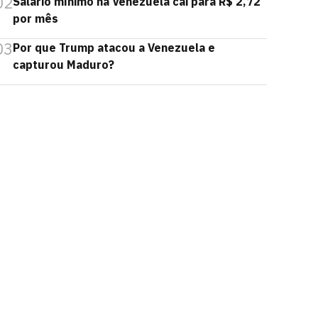
02
Salário mínimo na Venezuela cai para R$ 2,72
por mês
03
Por que Trump atacou a Venezuela e
capturou Maduro?