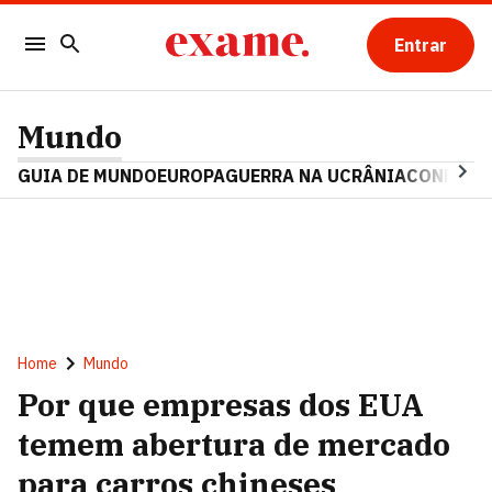
Entrar
Mundo
GUIA DE MUNDO
EUROPA
GUERRA NA UCRÂNIA
CONFLITO
Home
Mundo
Por que empresas dos EUA
temem abertura de mercado
para carros chineses