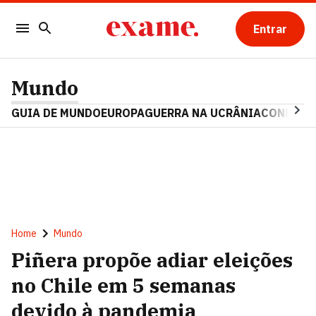
Entrar
Mundo
GUIA DE MUNDO
EUROPA
GUERRA NA UCRÂNIA
CONFLITO
Home
Mundo
Piñera propõe adiar eleições
no Chile em 5 semanas
devido à pandemia