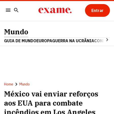
Entrar
Mundo
GUIA DE MUNDO
EUROPA
GUERRA NA UCRÂNIA
CONFLITO
Home
Mundo
México vai enviar reforços
aos EUA para combate
incêndios em Los Angeles