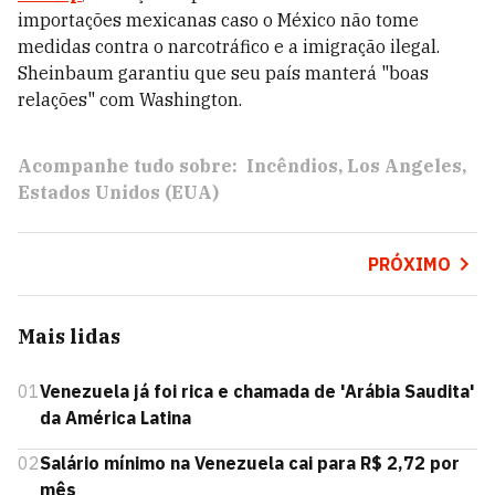
importações mexicanas caso o México não tome
medidas contra o narcotráfico e a imigração ilegal.
Sheinbaum garantiu que seu país manterá "boas
relações" com Washington.
Acompanhe tudo sobre:
Incêndios
Los Angeles
Estados Unidos (EUA)
PRÓXIMO
Mais lidas
01
Venezuela já foi rica e chamada de 'Arábia Saudita'
da América Latina
02
Salário mínimo na Venezuela cai para R$ 2,72 por
mês