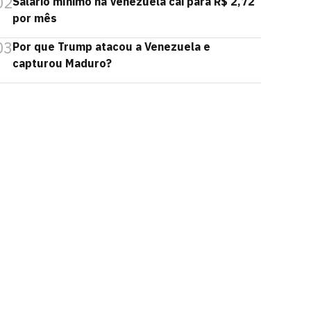
02
Salário mínimo na Venezuela cai para R$ 2,72
por mês
03
Por que Trump atacou a Venezuela e
capturou Maduro?