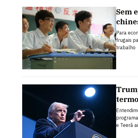
Sem e
chine
Para econ
frugais p
trabalho
Trump
termo
Entendime
programa 
e Teerã a