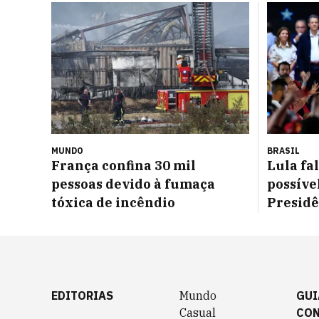
MUNDO
BRASIL
França confina 30 mil
Lula fa
pessoas devido à fumaça
possíve
tóxica de incêndio
Presidê
EDITORIAS
Mundo
GUI
Casual
CO