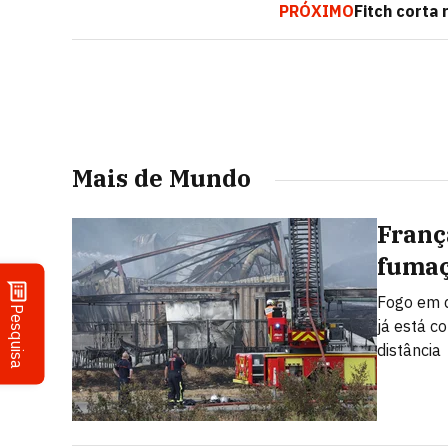
PRÓXIMO
Fitch corta
Mais de Mundo
Franç
fumaç
Fogo em d
Pesquisa
já está c
distância