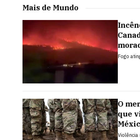
Mais de Mundo
Incên
Canad
morad
Fogo atin
O mer
que v
Méxi
Violência