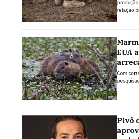
produção 
relação b
Marmo
EUA a
arrec
Com corte
pesquisad
Pivô 
aprov