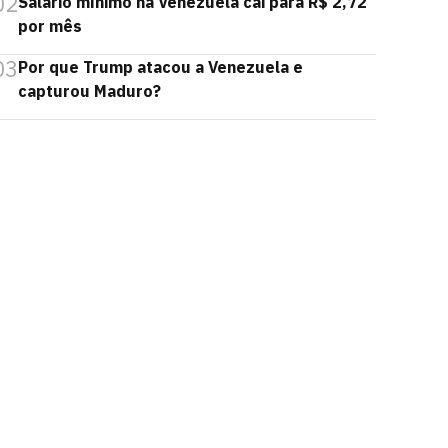
02
Salário mínimo na Venezuela cai para R$ 2,72
por mês
03
Por que Trump atacou a Venezuela e
capturou Maduro?