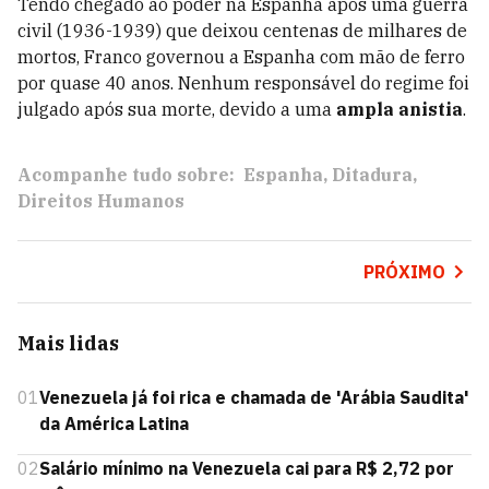
Tendo chegado ao poder na Espanha após uma guerra
civil (1936-1939) que deixou centenas de milhares de
mortos, Franco governou a Espanha com mão de ferro
por quase 40 anos. Nenhum responsável do regime foi
julgado após sua morte, devido a uma
ampla anistia
.
Acompanhe tudo sobre:
Espanha
Ditadura
Direitos Humanos
PRÓXIMO
Mais lidas
01
Venezuela já foi rica e chamada de 'Arábia Saudita'
da América Latina
02
Salário mínimo na Venezuela cai para R$ 2,72 por